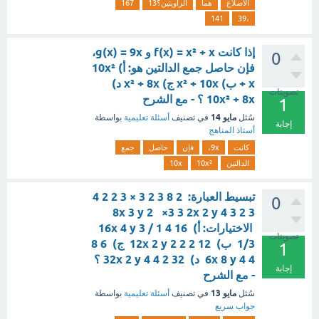
الأضلاع
هما
الزاويتين؟13
167
141
،39
إذا كانت f(x) = x² + x و g(x) = 9x،
0
فإن حاصل جمع الدالتين هو: أ) 10x²
+ x ب) x² + 10x ج) x² + 8x د)
تصويتات
10x² + 8x ؟ - مع الشرح
1
مايو 14
سُئل
في تصنيف
أسئلة تعليمية
بواسطة
إجابة
أستاذ المناهج
كانت
9x،
فإن
حاصل
جمع
الدالتين
10x²
10x
تبسيط العبارة: 2 8 3 2 3 × 3 2 2 4
0
3 2 3 8x 3 y 2 ​ ×3 3 2x 2 y 4 ​
الاختيارات: أ) 16 4 1 / 3 16x 4 y
تصويتات
1/3 ب) 12 2 2 12x 2 y 2 ج) 6 8
1
4 6x 8 y 4 د) 32 2 4 32x 2 y 4 ؟
إجابة
- مع الشرح
مايو 13
سُئل
في تصنيف
أسئلة تعليمية
بواسطة
جواب سريع