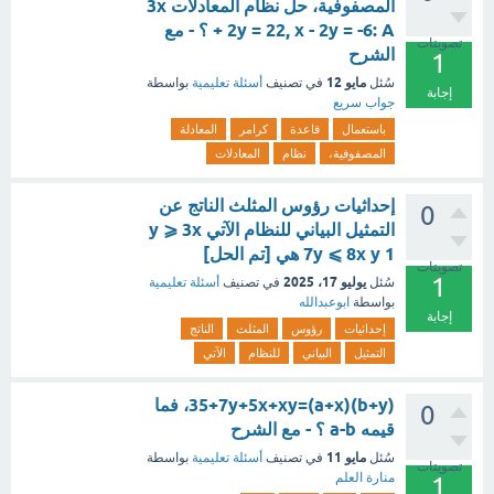
المصفوفية، حل نظام المعادلات 3x
+ 2y = 22, x - 2y = -6: A ؟ - مع
تصويتات
الشرح
1
مايو 12
سُئل
في تصنيف
أسئلة تعليمية
بواسطة
إجابة
جواب سريع
باستعمال
قاعدة
كرامر
المعادلة
المصفوفية،
نظام
المعادلات
إحداثيات رؤوس المثلث الناتج عن
0
التمثيل البياني للنظام الآتي y ⩾ 3x
7y ⩽ 8x y 1 هي [تم الحل]
تصويتات
1
يوليو 17، 2025
سُئل
في تصنيف
أسئلة تعليمية
بواسطة
ابوعبدالله
إجابة
إحداثيات
رؤوس
المثلث
الناتج
التمثيل
البياني
للنظام
الآتي
(b+y)(a+x)=35+7y+5x+xy، فما
0
قيمه a-b ؟ - مع الشرح
مايو 11
سُئل
في تصنيف
أسئلة تعليمية
بواسطة
تصويتات
منارة العلم
1