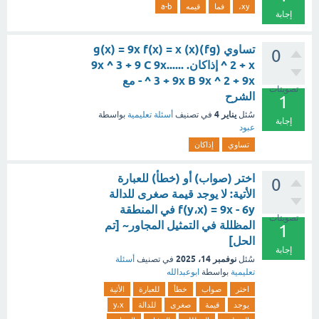
xy،
فما
قيمه
a-b
إجابة
تساوي (fg)(x) g(x) = 9x f(x) = x
0
^ 2 + x إذاكان. ......9x ^ 3 + 9 C 9x
^ 3 + 9x B 9x ^ 2 + 9x - مع
تصويتات
الشرح
1
يناير 4
سُئل
في تصنيف
أسئلة تعليمية
بواسطة
إجابة
عبود
تساوي
إذاكان
اختر (صواب) أو (خطأ) للعبارة
0
الأتية: لا يوجد قيمة صغرى للدالة
f(y،x) = 9x - 6y في المنطقة
تصويتات
المظللة في التمثيل المجاور~ [تم
1
الحل]
إجابة
نوفمبر 14، 2025
سُئل
في تصنيف
أسئلة
تعليمية
بواسطة
ابوعبدالله
اختر
صواب
خطأ
للعبارة
الأتية
يوجد
قيمة
صغرى
للدالة
y،x