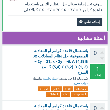
سوف تجد إجابة سؤال حل النظام التالي باستخدام
قاعدة كرامر 8X - 5Y = 70 9X + 7Y = 3 ؟ بالأعلى.
أسئلة مشابهة
باستعمال قاعدة كرامر أو المعادلة
0
المصفوفية، حل نظام المعادلات 3x
+ 2y = 22, x - 2y = -6: A (4,5) B
تصويتات
(5,4) C (3,2) D (1,-2) ؟ - مع
1
الشرح
إجابة
مايو 12
سُئل
في تصنيف
أسئلة تعليمية
بواسطة
جواب سريع
باستعمال
قاعدة
كرامر
المعادلة
المصفوفية،
نظام
المعادلات
باستعمال قاعدة كرامر أو المعادلة
0