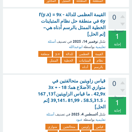
المنطقة
المظللة
التمثيل
المجاور
القيمة العظمى للدالة f(y،x) = 9x -
0
6y في منطقة حل نظام المتباينات
الخطية الممثل بالرسم أدناه هي~
تصويتات
[تم الحل]
1
نوفمبر 14، 2025
سُئل
في تصنيف
أسئلة
إجابة
تعليمية
بواسطة
ابوعبدالله
القيمة
العظمى
للدالة
y،x
منطقة
نظام
المتباينات
الخطية
الممثل
بالرسم
أدناه
قياس زاويتين متحالفتين في
0
متوازي الأضلاع هما: 18 - 3x +
42,9x . ما قياس الزاويتين؟13, 167
تصويتات
، 58.5,31.5 ، 81,99 ،39,141 [تم
1
الحل]
إجابة
أغسطس 4، 2025
سُئل
في تصنيف
أسئلة
تعليمية
بواسطة
عبود
قياس
زاويتين
متحالفتين
متوازي