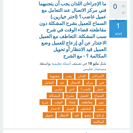
ما الإجراءان اللذان يجب أن يتجنبهما
0
فني مركز الاتصال عند التعامل مع
عميل غاضب؟ (اختر خيارين.)
تصويتات
السماح للعميل بشرح المشكلة دون
1
مقاطعته قضاء الوقت في شرح
إجابة
سبب المشكلة. التعاطف مع العميل
الاعتذار عن أي إزعاج للعميل وضع
العميل قيد الانتظار أو تحويل
المكالمة ؟ - مع الشرح
مايو 18
سُئل
في تصنيف
أسئلة تعليمية
بواسطة
مستشار تعليمي
الإجراءان
اللذان
يجب
يتجنبهما
فني
مركز
الاتصال
عند
التعامل
عميل
غاضب؟
اختر
خيارين
السماح
للعميل
بشرح
المشكلة
دون
مقاطعته
قضاء
الوقت
شرح
سبب
التعاطف
العميل
الاعتذار
إزعاج
وضع
قيد
الانتظار
تحويل
المكالمة