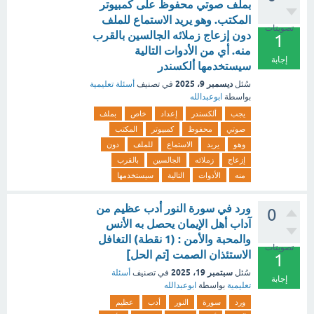
بملف صوتي محفوظ على كمبيوتر
المكتب. وهو يريد الاستماع للملف
تصويتات
دون إزعاج زملائه الجالسين بالقرب
1
منه. أي من الأدوات التالية
إجابة
سيستخدمها ألكسندر
ديسمبر 9، 2025
سُئل
في تصنيف
أسئلة تعليمية
بواسطة
ابوعبدالله
يجب
ألكسندر
إعداد
خاص
بملف
صوتي
محفوظ
كمبيوتر
المكتب
وهو
يريد
الاستماع
للملف
دون
إزعاج
زملائه
الجالسين
بالقرب
منه
الأدوات
التالية
سيستخدمها
ورد في سورة النور أدب عظيم من
0
آداب أهل الإيمان يحصل به الأنس
والمحبة والأمن : (1 نقطة) التغافل
تصويتات
الاستئذان الصمت [تم الحل]
1
سبتمبر 19، 2025
سُئل
في تصنيف
أسئلة
إجابة
تعليمية
بواسطة
ابوعبدالله
ورد
سورة
النور
أدب
عظيم