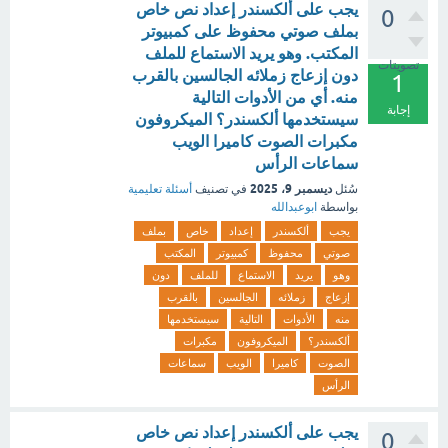
يجب على ألكسندر إعداد نص خاص
0
بملف صوتي محفوظ على كمبيوتر
المكتب. وهو يريد الاستماع للملف
تصويتات
دون إزعاج زملائه الجالسين بالقرب
1
منه. أي من الأدوات التالية
إجابة
سيستخدمها ألكسندر؟ الميكروفون
مكبرات الصوت كاميرا الويب
سماعات الرأس
ديسمبر 9، 2025
سُئل
في تصنيف
أسئلة تعليمية
بواسطة
ابوعبدالله
يجب
ألكسندر
إعداد
خاص
بملف
صوتي
محفوظ
كمبيوتر
المكتب
وهو
يريد
الاستماع
للملف
دون
إزعاج
زملائه
الجالسين
بالقرب
منه
الأدوات
التالية
سيستخدمها
ألكسندر؟
الميكروفون
مكبرات
الصوت
كاميرا
الويب
سماعات
الرأس
يجب على ألكسندر إعداد نص خاص
0