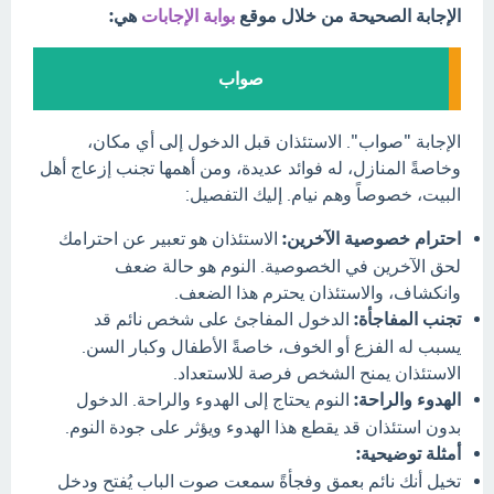
الإجابة الصحيحة من خلال موقع
بوابة الإجابات
هي:
صواب
الإجابة "صواب". الاستئذان قبل الدخول إلى أي مكان،
وخاصةً المنازل، له فوائد عديدة، ومن أهمها تجنب إزعاج أهل
البيت، خصوصاً وهم نيام. إليك التفصيل:
احترام خصوصية الآخرين:
الاستئذان هو تعبير عن احترامك
لحق الآخرين في الخصوصية. النوم هو حالة ضعف
وانكشاف، والاستئذان يحترم هذا الضعف.
تجنب المفاجأة:
الدخول المفاجئ على شخص نائم قد
يسبب له الفزع أو الخوف، خاصةً الأطفال وكبار السن.
الاستئذان يمنح الشخص فرصة للاستعداد.
الهدوء والراحة:
النوم يحتاج إلى الهدوء والراحة. الدخول
بدون استئذان قد يقطع هذا الهدوء ويؤثر على جودة النوم.
أمثلة توضيحية:
تخيل أنك نائم بعمق وفجأةً سمعت صوت الباب يُفتح ودخل