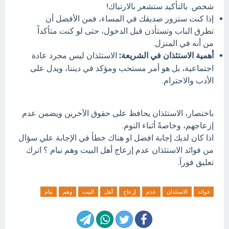
شخص. بالتأكيد ستشعر بالارتباك!
إذا كنت ستزور صديقك في المساء، فمن الأفضل أن
تطرق الباب وتستأذن قبل الدخول، حتى لو كنت متأكداً
من أنه في المنزل.
أهمية الاستئذان في الشريعة:
الاستئذان ليس مجرد عادة
اجتماعية، بل هو أمر مستحب ومؤكد في ديننا، ويدل على
الأدب والاحترام.
باختصار، الاستئذان يحافظ على حقوق الآخرين ويضمن عدم
إزعاجهم، وخاصةً أثناء النوم.
اذا كان لديك إجابة افضل او هناك خطأ في الإجابة علي سؤال
من فوائد الاستئذان عدم إزعاج أهل البيت وهم نيام ؟ اترك
تعليق فورآ.
فوائد
الاستئذان
عدم
إزعاج
أهل
البيت
وهم
نيام