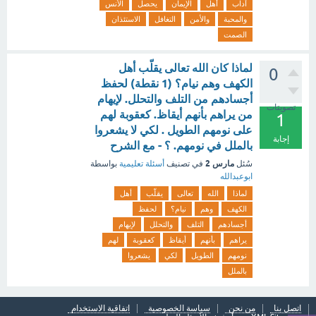
آداب
أهل
الإيمان
يحصل
الأنس
والمحبة
والأمن
التغافل
الاستئذان
الصمت
لماذا كان الله تعالى يقلّب أهل
0
الكهف وهم نيام؟ (1 نقطة) لحفظ
أجسادهم من التلف والتحلل. لإيهام
تصويتات
من يراهم بأنهم أيقاظ. كعقوبة لهم
1
على نومهم الطويل . لكي لا يشعروا
إجابة
بالملل في نومهم. ؟ - مع الشرح
مارس 2
سُئل
في تصنيف
أسئلة تعليمية
بواسطة
ابوعبدالله
لماذا
الله
تعالى
يقلّب
أهل
الكهف
وهم
نيام؟
لحفظ
أجسادهم
التلف
والتحلل
لإيهام
يراهم
بأنهم
أيقاظ
كعقوبة
لهم
نومهم
الطويل
لكي
يشعروا
بالملل
اتصل بنا
من نحن
سياسة الخصوصية
اتفاقية الاستخدام