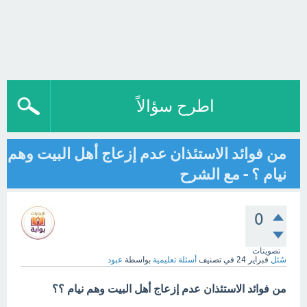
اطرح سؤالاً
من فوائد الاستئذان عدم إزعاج أهل البيت وهم
نيام ؟ - مع الشرح
0
تصويتات
سُئل
فبراير 24
في تصنيف
أسئلة تعليمية
بواسطة
عبود
من فوائد الاستئذان عدم إزعاج أهل البيت وهم نيام ؟؟