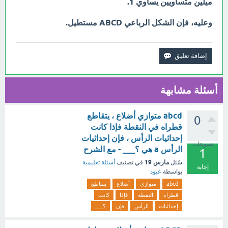
ميلين متساويين يساوي 1.
وعليه، فإن الشكل الرباعي ABCD مستطيل.
أسئلة مشابهة
abcd متوازي أضلاع ، يتقاطع
0
قطراه في النقطة فإذا كانت
إحداثيات الرأس ، فإن إحداثيات
تصويتات
الرأس a هي ؟___ - مع الشرح
1
مارس 19
سُئل
في تصنيف
أسئلة تعليمية
إجابة
بواسطة
عبود
abcd
متوازي
أضلاع
يتقاطع
قطراه
النقطة
فإذا
كانت
إحداثيات
الرأس
فإن
؟___