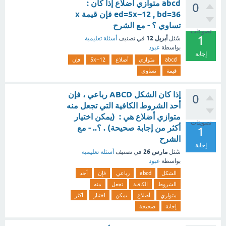
abcd متوازي أضلاع إذا كان :
0
ed=5x−12 , bd=36 فإن قيمة x
تساوي ؟ - مع الشرح
تصويتات
1
أبريل 12
سُئل
في تصنيف
أسئلة تعليمية
بواسطة
عبود
إجابة
abcd
متوازي
أضلاع
5x−12
فإن
قيمة
تساوي
إذا كان الشكل ABCD رباعي ، فإن
0
أحد الشروط الكافية التي تجعل منه
متوازي أضلاع هي : (يمكن اختيار
تصويتات
أكثر من إجابة صحيحة) . ؟.. - مع
1
الشرح
إجابة
مارس 26
سُئل
في تصنيف
أسئلة تعليمية
بواسطة
عبود
الشكل
abcd
رباعي
فإن
أحد
الشروط
الكافية
تجعل
منه
متوازي
أضلاع
يمكن
اختيار
أكثر
إجابة
صحيحة