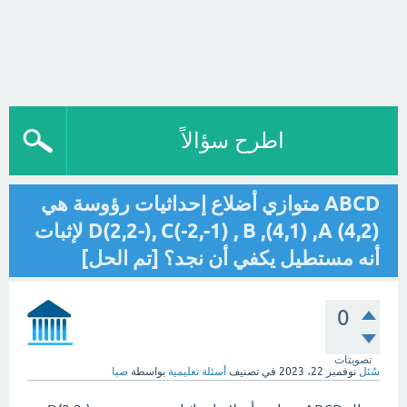
اطرح سؤالاً
ABCD متوازي أضلاع إحداثيات رؤوسة هي
D(2,2-), C(-2,-1) , B ,(4,1) ,A (4,2) لإثبات
أنه مستطيل يكفي أن نجد؟ [تم الحل]
0
تصويتات
سُئل
نوفمبر 22، 2023
في تصنيف
أسئلة تعليمية
بواسطة
صبا