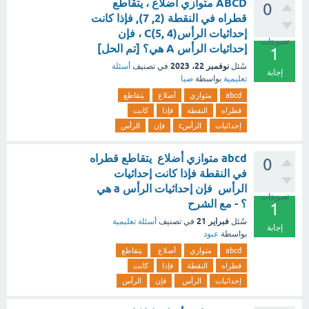
ABCD متوازي أضلاع ، يتقاطع
0
قطراه في النقطة (2, 7), فإذا كانت
إحداثيات الرأسC(5, 4) ، فإن
تصويتات
إحداثيات الرأس A هي؟ [تم الحل]
1
نوفمبر 22، 2023
سُئل
في تصنيف
أسئلة
إجابة
تعليمية
بواسطة
صبا
abcd
متوازي
أضلاع
يتقاطع
قطراه
النقطة
فإذا
كانت
إحداثيات
الرأسc
فإن
الرأس
abcd متوازي أضلاع يتقاطع قطراه
0
في النقطة فإذا كانت إحداثيات
الرأس فإن إحداثيات الرأس a هي
تصويتات
؟ - مع الشرح
1
فبراير 21
سُئل
في تصنيف
أسئلة تعليمية
إجابة
بواسطة
عبود
abcd
متوازي
أضلاع
يتقاطع
قطراه
النقطة
فإذا
كانت
إحداثيات
الرأس
فإن
الرأس