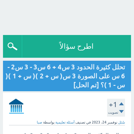
اطرح سؤالاً
تحلل كثيرة الحدود 3 س4 + 6 س3 - 3 س2 -
6 س على الصورة 3 س( س + 2 )( س + 1 )(
س - 1 )؟ [تم الحل]
+1
تصويت
سُئل
نوفمبر 24، 2023
في تصنيف
أسئلة تعليمية
بواسطة
صبا