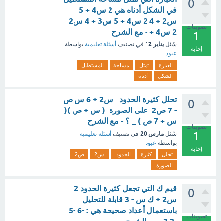
0
في الشكل أدناه هي 2 س4 + 5
س2 + 4 2 س4 + 5 س3 + 4 س2
تصويتات
2 س4 + - مع الشرح
1
يناير 12
سُئل
في تصنيف
أسئلة تعليمية
بواسطة
إجابة
عبود
العبارة
تمثل
مساحة
المستطيل
الشكل
أدناه
تحلل كثيرة الحدود س2 + 6 س ص
0
- 7 ص2 على الصورة ( س + ص )(
س + 7 ص ) _ ؟ - مع الشرح
تصويتات
1
مارس 20
سُئل
في تصنيف
أسئلة تعليمية
بواسطة
عبود
إجابة
تحلل
كثيرة
الحدود
س2
ص2
الصورة
قيم ك التي تجعل كثيرة الحدود 2
0
س2 + ك س - 3 قابلة للتحليل
باستعمال أعداد صحيحة هي : -6 -5
تصويتات