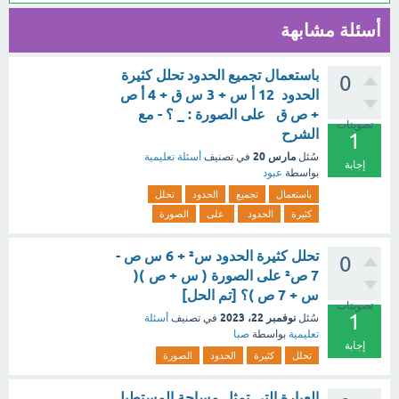
أسئلة مشابهة
باستعمال تجميع الحدود تحلل كثيرة
0
الحدود 12 أ س + 3 س ق + 4 أ ص
+ ص ق على الصورة : _ ؟ - مع
تصويتات
الشرح
1
مارس 20
سُئل
في تصنيف
أسئلة تعليمية
إجابة
بواسطة
عبود
باستعمال
تجميع
الحدود
تحلل
كثيرة
الحدود
على
الصورة
تحلل كثيرة الحدود س² + 6 س ص -
0
7 ص² على الصورة ( س + ص )(
س + 7 ص )؟ [تم الحل]
تصويتات
1
نوفمبر 22، 2023
سُئل
في تصنيف
أسئلة
تعليمية
بواسطة
صبا
إجابة
تحلل
كثيرة
الحدود
الصورة
العبارة التي تمثل مساحة المستطيل